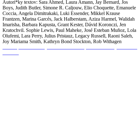
Autori*ky textov: Sara Ahmed, Laura Amann, Jay Bernard, Jos
Boys, Judith Butler, Simone R. Caljouw, Elio Choquette, Emanuele
Coccia, Angela Dimitrakaki, Luki Essender, Mikkel Krause
Frantzen, Marina Garcés, Jack Halberstam, Aziza Harmel, Walidah
Imarisha, Barbara Kapusta, Grant Kester, Dávid Koronczi, Jen
Kratochvil. Sophie Lewis, Paul Maheke, José Esteban Muñoz, Lola
Olufemi, Lara Perry, Julius Pristauz, Legacy Russell, Raoni Saleh,
Joy Mariama Smith, Kathryn Bond Stockton, Rob Withagen
Online publikácia k výstave Nemá medze, čo od teba živý svet bude
žiadať.*