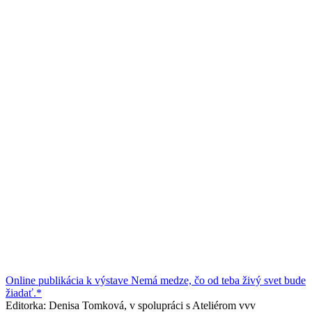
Online publikácia k výstave Nemá medze, čo od teba živý svet bude
žiadať.*
Editorka: Denisa Tomková, v spolupráci s Ateliérom vvv