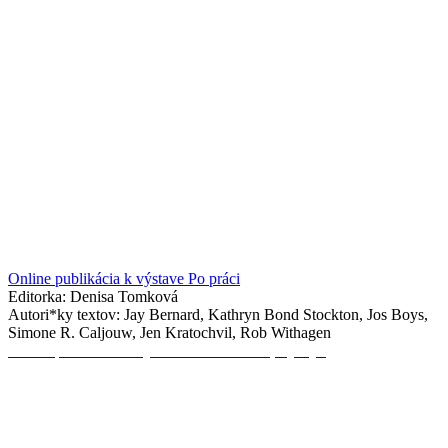
Online publikácia k výstave Po práci
Editorka: Denisa Tomková
Autori*ky textov: Jay Bernard, Kathryn Bond Stockton, Jos Boys,
Simone R. Caljouw, Jen Kratochvil, Rob Withagen
Online publikácia k výstave Paul Maheke, Ty a ja.