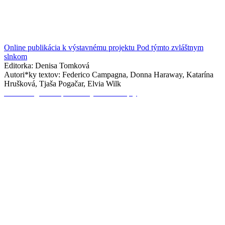
Online publikácia k výstavnému projektu Pod týmto zvláštnym
slnkom
Editorka: Denisa Tomková
Autori*ky textov: Federico Campagna, Donna Haraway, Katarína
Hrušková, Tjaša Pogačar, Elvia Wilk
Wandering Concepts / Putujúce Koncepty