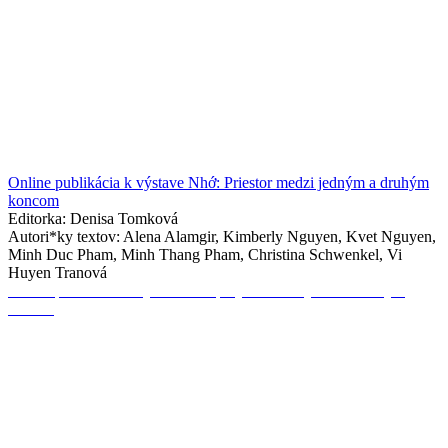
Online publikácia k výstave Nhớ: Priestor medzi jedným a druhým
koncom
Editorka: Denisa Tomková
Autori*ky textov: Alena Alamgir, Kimberly Nguyen, Kvet Nguyen,
Minh Duc Pham, Minh Thang Pham, Christina Schwenkel, Vi
Huyen Tranová
Online publikácia k výstavnému projektu Pod týmto zvláštnym
slnkom