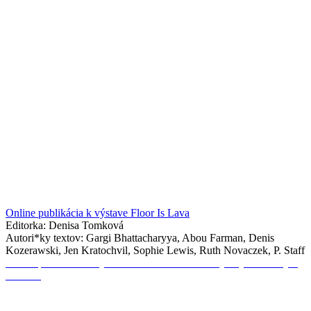
Online publikácia k výstave Floor Is Lava
Editorka: Denisa Tomková
Autori*ky textov: Gargi Bhattacharyya, Abou Farman, Denis
Kozerawski, Jen Kratochvil, Sophie Lewis, Ruth Novaczek, P. Staff
Online publikácia k výstave Nhớ: Priestor medzi jedným a druhým
koncom