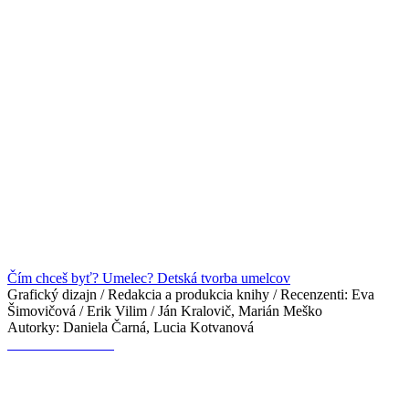
Čím chceš byť? Umelec? Detská tvorba umelcov
Grafický dizajn / Redakcia a produkcia knihy / Recenzenti: Eva
Šimovičová / Erik Vilim / Ján Kralovič, Marián Meško
Autorky: Daniela Čarná, Lucia Kotvanová
LAB 2017 – 2020