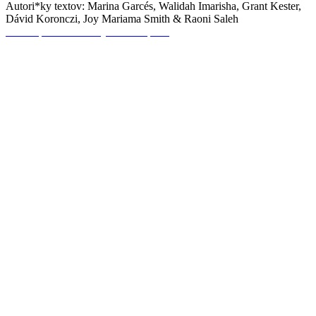
Autori*ky textov: Marina Garcés, Walidah Imarisha, Grant Kester,
Dávid Koronczi, Joy Mariama Smith & Raoni Saleh
Online publikácia k výstave Po práci