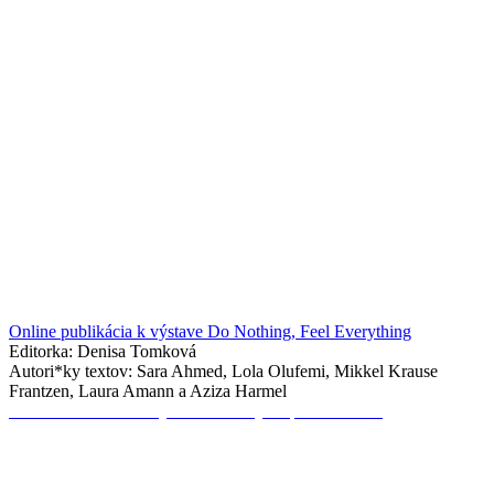
Online publikácia k výstave Do Nothing, Feel Everything
Editorka: Denisa Tomková
Autori*ky textov: Sara Ahmed, Lola Olufemi, Mikkel Krause
Frantzen, Laura Amann a Aziza Harmel
Online Publikácia k výstave Barbary Kapusta Futures