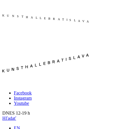
Publikácie
Aktuálne
O nás
Minulé
Kunsthalle Bratislava
2023
Tím
2022
Návšteva
2021
Press
2020
Search
2019
2018
2017
2016
2015
2014
Facebook
Instagram
Youtube
DNES 12-19 h
Hľadať
EN