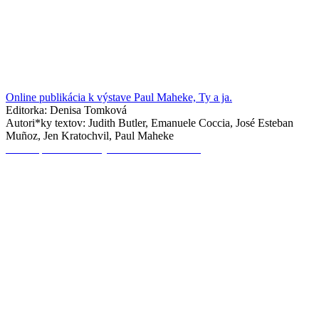
Online publikácia k výstave Paul Maheke, Ty a ja.
Editorka: Denisa Tomková
Autori*ky textov: Judith Butler, Emanuele Coccia, José Esteban
Muñoz, Jen Kratochvil, Paul Maheke
Online publikácia k výstave NIEČO HORÍ