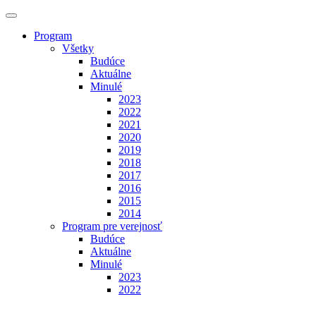
Program
Všetky
Budúce
Aktuálne
Minulé
2023
2022
2021
2020
2019
2018
2017
2016
2015
2014
Program pre verejnosť
Budúce
Aktuálne
Minulé
2023
2022
Výstavy
Budúce