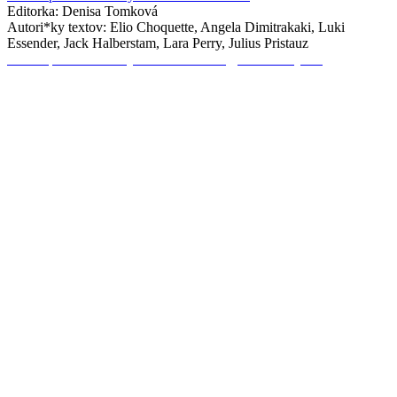
Editorka: Denisa Tomková
Autori*ky textov: Elio Choquette, Angela Dimitrakaki, Luki
Essender, Jack Halberstam, Lara Perry, Julius Pristauz
Online publikácia k výstave Do Nothing, Feel Everything