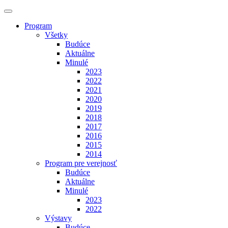
Program
Všetky
Budúce
Aktuálne
Minulé
2023
2022
2021
2020
2019
2018
2017
2016
2015
2014
Program pre verejnosť
Budúce
Aktuálne
Minulé
2023
2022
Výstavy
Budúce