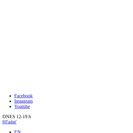
Publikácie
Výstavy
O nás
Budúce
Kunsthalle Bratislava
Aktuálne
Tím
Minulé
Návšteva
2023
Press
2022
Search
2021
2020
2019
2018
2017
2016
2015
2014
Facebook
Instagram
Youtube
DNES 12-19 h
Hľadať
EN