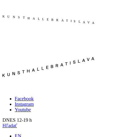
Publikácie
Výstavy
O nás
Budúce
Kunsthalle Bratislava
Aktuálne
Tím
Minulé
Návšteva
2023
Press
2022
Search
2021
2020
2019
2018
2017
2016
2015
2014
Facebook
Instagram
Youtube
DNES 12-19 h
Hľadať
EN