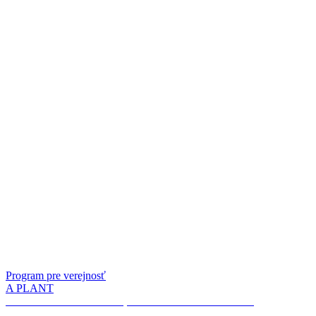
Program pre verejnosť
A PLANT
Weeds & Seeds. Linda Boļšakova a Sandra Kosorotova