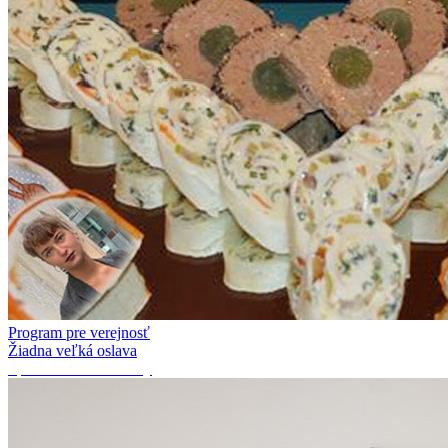
Program pre verejnosť
Žiadna veľká oslava
Spolka: Kresliť stromy