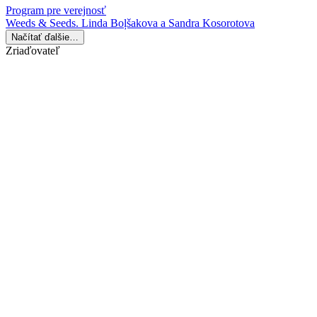
Program pre verejnosť
Weeds & Seeds. Linda Boļšakova a Sandra Kosorotova
Načítať ďalšie…
Zriaďovateľ