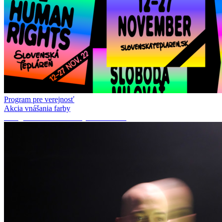
Program pre verejnosť
Akcia vnášania farby
Instagram takeover s Matym Grznarom