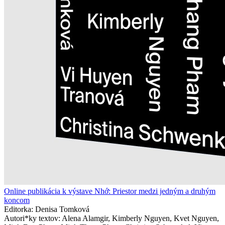
Online publikácia k výstave Nhớ: Priestor medzi jedným a druhým
koncom
Editorka: Denisa Tomková
Autori*ky textov: Alena Alamgir, Kimberly Nguyen, Kvet Nguyen,