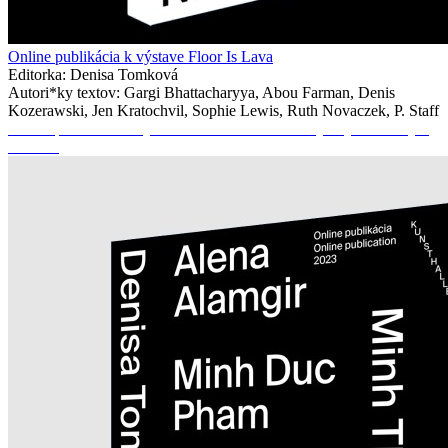
Online publikácia k výstave Floor Is Lava
Editorka: Denisa Tomková
Autori*ky textov: Gargi Bhattacharyya, Abou Farman, Denis
Kozerawski, Jen Kratochvil, Sophie Lewis, Ruth Novaczek, P. Staff
Online publikácia k výstave Nhớ: Priestor medzi jedným a druhým
koncom