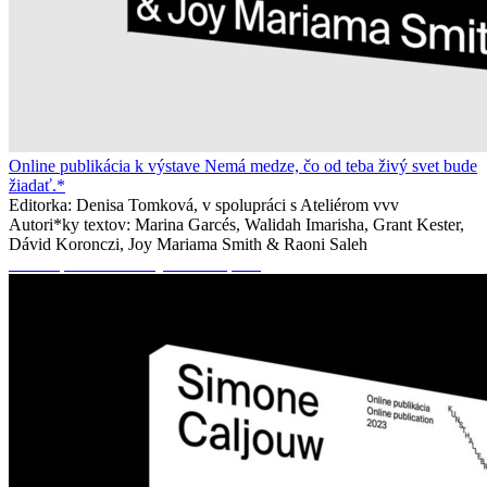
Online publikácia k výstave Nemá medze, čo od teba živý svet bude
žiadať.*
Editorka: Denisa Tomková, v spolupráci s Ateliérom vvv
Autori*ky textov: Marina Garcés, Walidah Imarisha, Grant Kester,
Dávid Koronczi, Joy Mariama Smith & Raoni Saleh
Online publikácia k výstave Po práci