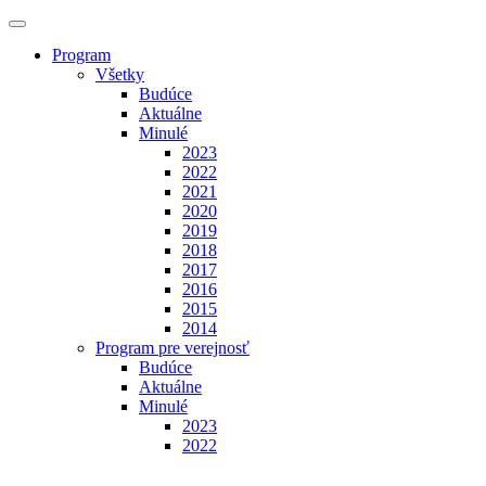
Program
Všetky
Budúce
Aktuálne
Minulé
2023
2022
2021
2020
2019
2018
2017
2016
2015
2014
Program pre verejnosť
Budúce
Aktuálne
Minulé
2023
2022
Výstavy
Budúce