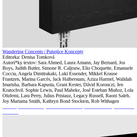
Wandering Concepts / Putujúce Koncepty
Editorka: Denisa Tomková
Autori*ky textov: Sara Ahmed, Laura Amann, Jay Bernard, Jos
Boys, Judith Butler, Simone R. Caljouw, Elio Choquette, Emanuele
Coccia, Angela Dimitrakaki, Luki Essender, Mikkel Krause
Frantzen, Marina Garcés, Jack Halberstam, Aziza Harmel, Walidah
Imarisha, Barbara Kapusta, Grant Kester, Dávid Koronczi, Jen
Kratochvil. Sophie Lewis, Paul Maheke, José Esteban Muñoz, Lola
Olufemi, Lara Perry, Julius Pristauz, Legacy Russell, Raoni Saleh,
Joy Mariama Smith, Kathryn Bond Stockton, Rob Withagen
Online publikácia k výstave Nemá medze, čo od teba živý svet bude
žiadať.*