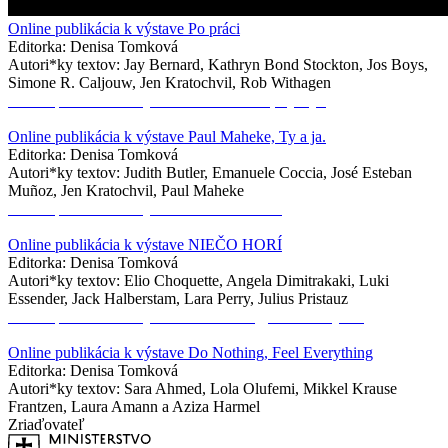
Online publikácia k výstave Po práci
Editorka: Denisa Tomková
Autori*ky textov: Jay Bernard, Kathryn Bond Stockton, Jos Boys,
Simone R. Caljouw, Jen Kratochvil, Rob Withagen
Online publikácia k výstave Paul Maheke, Ty a ja.
Online publikácia k výstave Paul Maheke, Ty a ja.
Editorka: Denisa Tomková
Autori*ky textov: Judith Butler, Emanuele Coccia, José Esteban
Muñoz, Jen Kratochvil, Paul Maheke
Online publikácia k výstave NIEČO HORÍ
Online publikácia k výstave NIEČO HORÍ
Editorka: Denisa Tomková
Autori*ky textov: Elio Choquette, Angela Dimitrakaki, Luki
Essender, Jack Halberstam, Lara Perry, Julius Pristauz
Online publikácia k výstave Do Nothing, Feel Everything
Online publikácia k výstave Do Nothing, Feel Everything
Editorka: Denisa Tomková
Autori*ky textov: Sara Ahmed, Lola Olufemi, Mikkel Krause
Frantzen, Laura Amann a Aziza Harmel
Zriaďovateľ