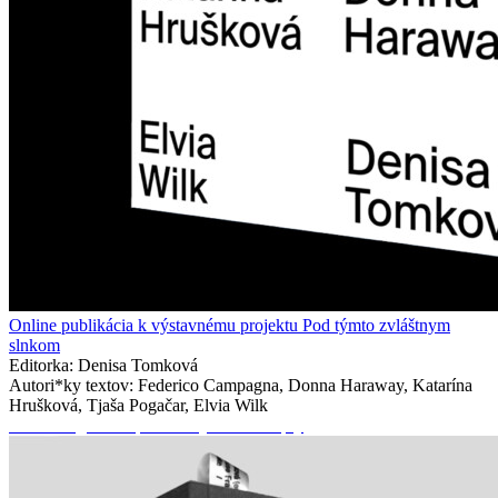
Online publikácia k výstavnému projektu Pod týmto zvláštnym
slnkom
Editorka: Denisa Tomková
Autori*ky textov: Federico Campagna, Donna Haraway, Katarína
Hrušková, Tjaša Pogačar, Elvia Wilk
Wandering Concepts / Putujúce Koncepty