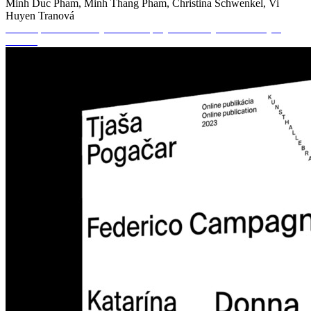
Minh Duc Pham, Minh Thang Pham, Christina Schwenkel, Vi
Huyen Tranová
Online publikácia k výstavnému projektu Pod týmto zvláštnym
slnkom