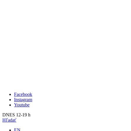
Publikácie
Aktuálne
O nás
Minulé
Kunsthalle Bratislava
2023
Tím
2022
Návšteva
2021
Press
2020
Search
2019
2018
2017
2016
2015
2014
Facebook
Instagram
Youtube
DNES 12-19 h
Hľadať
EN