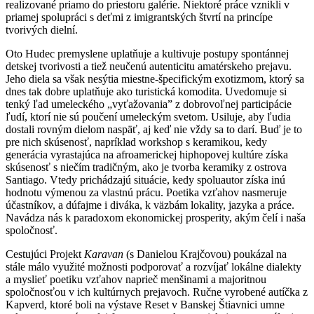
realizované priamo do priestoru galérie. Niektoré práce vznikli v
priamej spolupráci s deťmi z imigrantských štvrtí na princípe
tvorivých dielní.
Oto Hudec premyslene uplatňuje a kultivuje postupy spontánnej
detskej tvorivosti a tiež neučenú autenticitu amatérskeho prejavu.
Jeho diela sa však nesýtia miestne-špecifickým exotizmom, ktorý sa
dnes tak dobre uplatňuje ako turistická komodita. Uvedomuje si
tenký ľad umeleckého „vyťažovania” z dobrovoľnej participácie
ľudí, ktorí nie sú poučení umeleckým svetom. Usiluje, aby ľudia
dostali rovným dielom naspäť, aj keď nie vždy sa to darí. Buď je to
pre nich skúsenosť, napríklad workshop s keramikou, kedy
generácia vyrastajúca na afroamerickej hiphopovej kultúre získa
skúsenosť s niečím tradičným, ako je tvorba keramiky z ostrova
Santiago. Vtedy prichádzajú situácie, kedy spoluautor získa inú
hodnotu výmenou za vlastnú prácu. Poetika vzťahov nasmeruje
účastníkov, a dúfajme i diváka, k väzbám lokality, jazyka a práce.
Navádza nás k paradoxom ekonomickej prosperity, akým čelí i naša
spoločnosť.
Cestujúci Projekt
Karavan
(s Danielou Krajčovou) poukázal na
stále málo využité možnosti podporovať a rozvíjať lokálne dialekty
a myslieť poetiku vzťahov naprieč menšinami a majoritnou
spoločnosťou v ich kultúrnych prejavoch. Ručne vyrobené autíčka z
Kapverd, ktoré boli na výstave Reset v Banskej Štiavnici umne