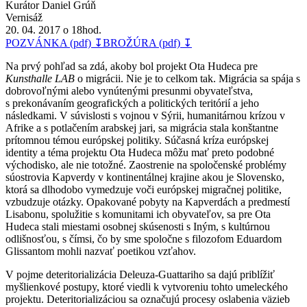
Kurátor Daniel Grúň
Vernisáž
20. 04. 2017 o 18hod.
POZVÁNKA (pdf) ↧
BROŽÚRA (pdf) ↧
Na prvý pohľad sa zdá, akoby bol projekt Ota Hudeca pre
Kunsthalle LAB
o migrácii. Nie je to celkom tak. Migrácia sa spája s
dobrovoľnými alebo vynútenými presunmi obyvateľstva,
s prekonávaním geografických a politických teritórií a jeho
následkami. V súvislosti s vojnou v Sýrii, humanitárnou krízou v
Afrike a s potlačením arabskej jari, sa migrácia stala konštantne
prítomnou témou európskej politiky. Súčasná kríza európskej
identity a téma projektu Ota Hudeca môžu mať preto podobné
východisko, ale nie totožné. Zaostrenie na spoločenské problémy
súostrovia Kapverdy v kontinentálnej krajine akou je Slovensko,
ktorá sa dlhodobo vymedzuje voči európskej migračnej politike,
vzbudzuje otázky. Opakované pobyty na Kapverdách a predmestí
Lisabonu, spolužitie s komunitami ich obyvateľov, sa pre Ota
Hudeca stali miestami osobnej skúsenosti s Iným, s kultúrnou
odlišnosťou, s čímsi, čo by sme spoločne s filozofom Eduardom
Glissantom mohli nazvať poetikou vzťahov.
V pojme deteritorializácia Deleuza-Guattariho sa dajú priblížiť
myšlienkové postupy, ktoré viedli k vytvoreniu tohto umeleckého
projektu. Deteritorializáciou sa označujú procesy oslabenia väzieb