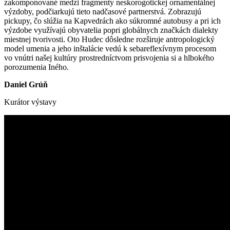
zakomponované medzi fragmenty neskorogotickej ornamentálnej
výzdoby, podčiarkujú tieto nadčasové partnerstvá. Zobrazujú
pickupy, čo slúžia na Kapvedrách ako súkromné autobusy a pri ich
výzdobe využívajú obyvatelia popri globálnych značkách dialekty
miestnej tvorivosti. Oto Hudec dôsledne rozširuje antropologický
model umenia a jeho inštalácie vedú k sebareflexívnym procesom
vo vnútri našej kultúry prostredníctvom prisvojenia si a hlbokého
porozumenia Iného.
Daniel Grúň
Kurátor výstavy