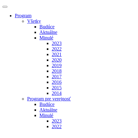
Program
Všetky
Budúce
Aktuálne
Minulé
2023
2022
2021
2020
2019
2018
2017
2016
2015
2014
Program pre verejnosť
Budúce
Aktuálne
Minulé
2023
2022
Výstavy
Budúce