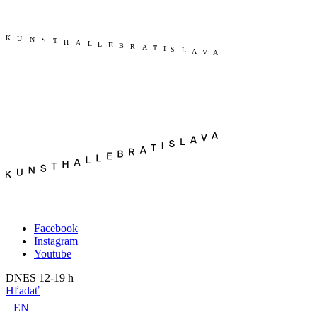
Publikácie
Aktuálne
O nás
Minulé
Kunsthalle Bratislava
2023
Tím
2022
Návšteva
2021
Press
2020
Search
2019
2018
2017
2016
2015
2014
Facebook
Instagram
Youtube
DNES 12-19 h
Hľadať
EN