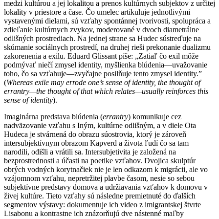
medzi kultúrou a jej lokalitou a prenos kultúrnych subjektov z určitej
lokality v priestore a čase. Čo umelec artikuluje jednotlivými
vystavenými dielami, sú vzťahy spontánnej tvorivosti, spolupráca a
zdieľanie kultúrnych zvykov, moderované v dvoch diametrálne
odlišných prostrediach. Na jednej strane sa Hudec sústreďuje na
skúmanie sociálnych prostredí, na druhej rieši prekonanie dualizmu
zakorenenia a exilu. Eduard Glissant píše: „Zatiaľ čo exil môže
podmývať niečí zmysel identity, myšlienka blúdenia—uvažovanie
toho, čo sa vzťahuje—zvyčajne posilňuje tento zmysel identity.”
(
Whereas exile may errode one’s sense of identity, the thought of
errantry—the thought of that which relates—usually reinforces this
sense of identity
).
Imaginárna predstava blúdenia (
errantry
) komunikuje cez
nadväzovanie vzťahu s Iným, kultúrne odlišným, a v diele Ota
Hudeca je stvárnená do obrazu súostrovia, ktorý je zároveň
intersubjektívnym obrazom Kapverd a života ľudí čo sa tam
narodili, odišli a vrátili sa. Intersubjetivita je založená na
bezprostrednosti a účasti na poetike vzťahov. Dvojica skulptúr
obrých vodných korytnačiek nie je len odkazom k migrácii, ale vo
vzájomnom vzťahu, nepretržitej plavbe časom, nesie so sebou
subjektívne predstavy domova a udržiavania vzťahov k domovu v
živej kultúre. Tieto vzťahy sú následne premietnuté do ďalších
segmentov výstavy: dokumentuje ich video z imigrantskej štvrte
Lisabonu a kontrastne ich znázorňujú dve nástenné maľby