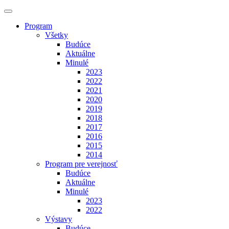
Program
Všetky
Budúce
Aktuálne
Minulé
2023
2022
2021
2020
2019
2018
2017
2016
2015
2014
Program pre verejnosť
Budúce
Aktuálne
Minulé
2023
2022
Výstavy
Budúce