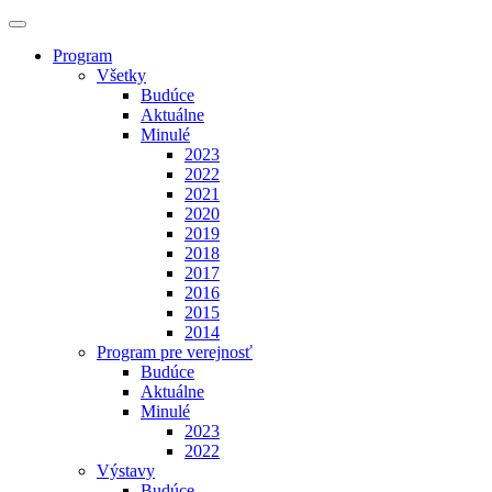
Program
Všetky
Budúce
Aktuálne
Minulé
2023
2022
2021
2020
2019
2018
2017
2016
2015
2014
Program pre verejnosť
Budúce
Aktuálne
Minulé
2023
2022
Výstavy
Budúce