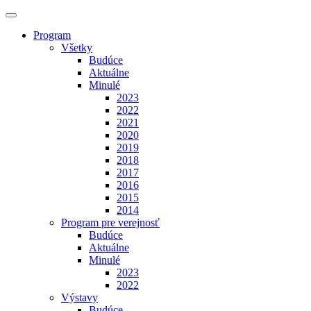
Program
Všetky
Budúce
Aktuálne
Minulé
2023
2022
2021
2020
2019
2018
2017
2016
2015
2014
Program pre verejnosť
Budúce
Aktuálne
Minulé
2023
2022
Výstavy
Budúce