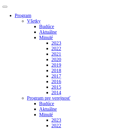
Program
Všetky
Budúce
Aktuálne
Minulé
2023
2022
2021
2020
2019
2018
2017
2016
2015
2014
Program pre verejnosť
Budúce
Aktuálne
Minulé
2023
2022
Výstavy
Budúce