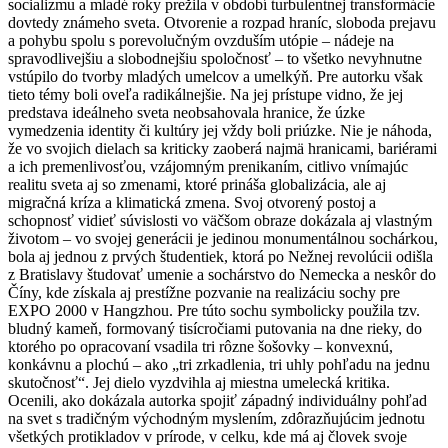
socializmu a mladé roky prežila v období turbulentnej transformácie
dovtedy známeho sveta. Otvorenie a rozpad hraníc, sloboda prejavu
a pohybu spolu s porevolučným ovzduším utópie – nádeje na
spravodlivejšiu a slobodnejšiu spoločnosť – to všetko nevyhnutne
vstúpilo do tvorby mladých umelcov a umelkýň. Pre autorku však
tieto témy boli oveľa radikálnejšie. Na jej prístupe vidno, že jej
predstava ideálneho sveta neobsahovala hranice, že úzke
vymedzenia identity či kultúry jej vždy boli priúzke. Nie je náhoda,
že vo svojich dielach sa kriticky zaoberá najmä hranicami, bariérami
a ich premenlivosťou, vzájomným prenikaním, citlivo vnímajúc
realitu sveta aj so zmenami, ktoré prináša globalizácia, ale aj
migračná kríza a klimatická zmena. Svoj otvorený postoj a
schopnosť vidieť súvislosti vo väčšom obraze dokázala aj vlastným
životom – vo svojej generácii je jedinou monumentálnou sochárkou,
bola aj jednou z prvých študentiek, ktorá po Nežnej revolúcii odišla
z Bratislavy študovať umenie a sochárstvo do Nemecka a neskôr do
Číny, kde získala aj prestížne pozvanie na realizáciu sochy pre
EXPO 2000 v Hangzhou. Pre túto sochu symbolicky použila tzv.
bludný kameň, formovaný tisícročiami putovania na dne rieky, do
ktorého po opracovaní vsadila tri rôzne šošovky – konvexnú,
konkávnu a plochú – ako „tri zrkadlenia, tri uhly pohľadu na jednu
skutočnosť“. Jej dielo vyzdvihla aj miestna umelecká kritika.
Ocenili, ako dokázala autorka spojiť západný individuálny pohľad
na svet s tradičným východným myslením, zdôrazňujúcim jednotu
všetkých protikladov v prírode, v celku, kde má aj človek svoje