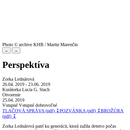
Photo © archive KHB / Martin Marenčin
←
→
Perspektíva
Zorka Lednárová
26.04. 2019 - 23.06. 2019
Kurátorka Lucia G. Stach
Otvorenie
25.04. 2019
Vstupné Vstupné dobrovoľné
TLAČOVÁ SPRÁVA (pdf) ↧
POZVÁNKA (pdf) ↧
BROŽÚRA
(pdf) ↧
Zorka Lednárová patrí ku generácii, ktorá zažila detstvo počas