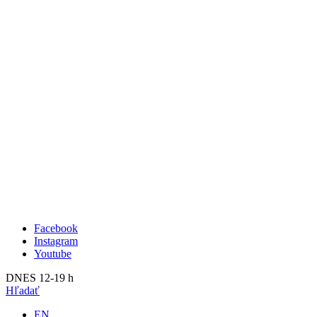
Publikácie
Aktuálne
O nás
Minulé
Kunsthalle Bratislava
2023
Tím
2022
Návšteva
2021
Press
2020
Search
2019
2018
2017
2016
2015
2014
Facebook
Instagram
Youtube
DNES 12-19 h
Hľadať
EN