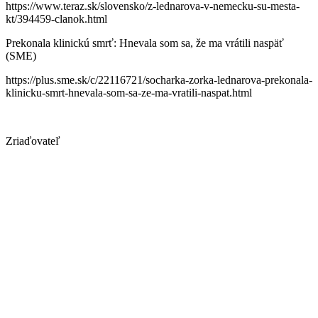
https://www.teraz.sk/slovensko/z-lednarova-v-nemecku-su-mesta-
kt/394459-clanok.html
Prekonala klinickú smrť: Hnevala som sa, že ma vrátili naspäť
(SME)
https://plus.sme.sk/c/22116721/socharka-zorka-lednarova-prekonala-
klinicku-smrt-hnevala-som-sa-ze-ma-vratili-naspat.html
Zriaďovateľ