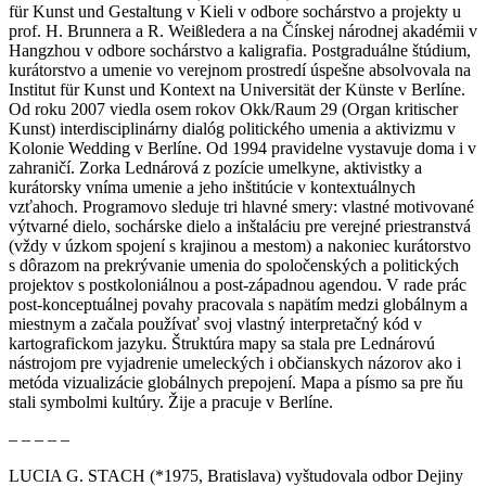
für Kunst und Gestaltung v Kieli v odbore sochárstvo a projekty u
prof. H. Brunnera a R. Weißledera a na Čínskej národnej akadémii v
Hangzhou v odbore sochárstvo a kaligrafia. Postgraduálne štúdium,
kurátorstvo a umenie vo verejnom prostredí úspešne absolvovala na
Institut für Kunst und Kontext na Universität der Künste v Berlíne.
Od roku 2007 viedla osem rokov Okk/Raum 29 (Organ kritischer
Kunst) interdisciplinárny dialóg politického umenia a aktivizmu v
Kolonie Wedding v Berlíne. Od 1994 pravidelne vystavuje doma i v
zahraničí. Zorka Lednárová z pozície umelkyne, aktivistky a
kurátorsky vníma umenie a jeho inštitúcie v kontextuálnych
vzťahoch. Programovo sleduje tri hlavné smery: vlastné motivované
výtvarné dielo, sochárske dielo a inštaláciu pre verejné priestranstvá
(vždy v úzkom spojení s krajinou a mestom) a nakoniec kurátorstvo
s dôrazom na prekrývanie umenia do spoločenských a politických
projektov s postkoloniálnou a post-západnou agendou. V rade prác
post-konceptuálnej povahy pracovala s napätím medzi globálnym a
miestnym a začala používať svoj vlastný interpretačný kód v
kartografickom jazyku. Štruktúra mapy sa stala pre Lednárovú
nástrojom pre vyjadrenie umeleckých i občianskych názorov ako i
metóda vizualizácie globálnych prepojení. Mapa a písmo sa pre ňu
stali symbolmi kultúry. Žije a pracuje v Berlíne.
– – – – –
LUCIA G. STACH (*1975, Bratislava) vyštudovala odbor Dejiny