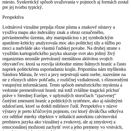
miesto. Synkretický spôsob uvažovania v pojmoch aj formách zostal
pre jej tvorbu typický.
Perspektíva
Lednárová vizuálne prepája rôzne písma a znakové sústavy a
využíva mapu ako indexálny znak a obraz označeného,
privlastneného územia, aby manipuláciou s jej symbolickým
aparátom kriticky analyzovala moc ako politickej sily a túžbu po
moci a nadvláde ako vlastnú ľudskej povahe. Na druhej strane s
využitím kartografického jazyka ukazuje svet ako jediný živý
organizmus neustále pretváraný mentálnou aktivitou svojich
obyvateľov, ktorá sa rozvíja slobodne mimo štátnych hraníc a často
napriek politickému usporiadaniu krajín. Pripomína nám myšlienku
Sándora Máraia, že veci a javy nejestvujú sami osebe, nazeráme na
ne z rôznych uhlov pohľadu, z rozličnej vzdialenosti, s rôznorodými
vstupnými informáciami. Tento spôsob metaforického myslenia a
vedomie premenlivosti hraníc má totiž zvláštne tragickú príchuť
práve v Strednej Európe, v uplynulých storočiach “zjazvenej”
častými zmenami hraníc a politických systémov, ako aj násilnými
udalosťami, ktoré sa dotkli miliónov ľudí. Perspektíva v názve
výstavy je preto kľúčovým pojmom, cez ktorý divák/čka odkrýva
cez odlišné mierky objektov v inštalácii autorkinu calvinovskú
predstavu jazyka ako vizuálnej a zvukovej, ale aj zmyslovej a
emocionálnej možnosti zachytiť svet a jeho premeny vo vrstvách,