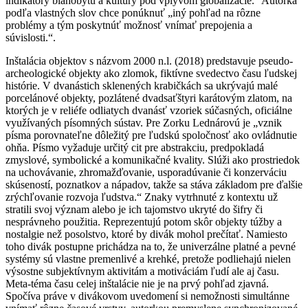
indikátory blahobytu a kultúry pod vplyvom globalizácie.“ Autorka
podľa vlastných slov chce ponúknuť „iný pohľad na rôzne
problémy a tým poskytnúť možnosť vnímať prepojenia a
súvislosti.“.
Inštalácia objektov s názvom 2000 n.l. (2018) predstavuje pseudo-
archeologické objekty ako zlomok, fiktívne svedectvo času ľudskej
histórie. V dvanástich sklenených krabičkách sa ukrývajú malé
porcelánové objekty, pozlátené dvadsaťštyri karátovým zlatom, na
ktorých je v reliéfe odliatych dvanásť vzoriek súčasných, oficiálne
využívaných písomných sústav. Pre Zorku Lednárovú je „vznik
písma porovnateľne dôležitý pre ľudskú spoločnosť ako ovládnutie
ohňa. Písmo vyžaduje určitý cit pre abstrakciu, predpokladá
zmyslové, symbolické a komunikačné kvality. Slúži ako prostriedok
na uchovávanie, zhromažďovanie, usporadúvanie či konzerváciu
skúseností, poznatkov a nápadov, takže sa stáva základom pre ďalšie
zrýchľovanie rozvoja ľudstva.“ Znaky vytrhnuté z kontextu už
stratili svoj význam alebo je ich tajomstvo ukryté do šifry či
nesprávneho použitia. Reprezentujú potom skôr objekty túžby a
nostalgie než posolstvo, ktoré by divák mohol prečítať. Namiesto
toho divák postupne prichádza na to, že univerzálne platné a pevné
systémy sú vlastne premenlivé a krehké, pretože podliehajú nielen
výsostne subjektívnym aktivitám a motiváciám ľudí ale aj času.
Meta-téma času celej inštalácie nie je na prvý pohľad zjavná.
Spočíva práve v divákovom uvedomení si nemožnosti simultánne