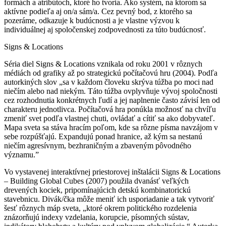
formách a atribútoch, ktoré ho tvoria. Ako systém, na ktorom sa
aktívne podieľa aj on/a sám/a. Cez pevný bod, z ktorého sa
pozeráme, odkazuje k budúcnosti a je vlastne výzvou k
individuálnej aj spoločenskej zodpovednosti za túto budúcnosť.
Signs & Locations
Séria diel Signs & Locations vznikala od roku 2001 v rôznych
médiách od grafiky až po strategickú počítačovú hru (2004). Podľa
autorkiných slov „sa v každom človeku skrýva túžba po moci nad
niečím alebo nad niekým. Táto túžba ovplyvňuje vývoj spoločnosti
cez rozhodnutia konkrétnych ľudí a jej naplnenie často závisí len od
charakteru jednotlivca. Počítačová hra ponúkla možnosť na chvíľu
zmeniť svet podľa vlastnej chuti, ovládať a cítiť sa ako dobyvateľ.
Mapa sveta sa stáva hracím poľom, kde sa rôzne písma navzájom v
sebe rozpúšťajú. Expandujú ponad hranice, až kým sa nestanú
niečím agresívnym, bezhraničným a zbaveným pôvodného
významu.”
Vo vystavenej interaktívnej priestorovej inštalácii Signs & Locations
– Building Global Cubes (2007) použila dvanásť veľkých
drevených kociek, pripomínajúcich detskú kombinatorickú
stavebnicu. Divák/čka môže meniť ich usporiadanie a tak vytvoriť
šesť rôznych máp sveta, „ktoré okrem politického rozdelenia
znázorňujú indexy vzdelania, korupcie, písomných sústav,