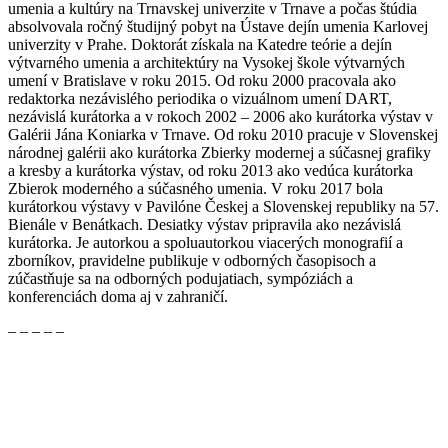
umenia a kultúry na Trnavskej univerzite v Trnave a počas štúdia
absolvovala ročný študijný pobyt na Ústave dejín umenia Karlovej
univerzity v Prahe. Doktorát získala na Katedre teórie a dejín
výtvarného umenia a architektúry na Vysokej škole výtvarných
umení v Bratislave v roku 2015. Od roku 2000 pracovala ako
redaktorka nezávislého periodika o vizuálnom umení DART,
nezávislá kurátorka a v rokoch 2002 – 2006 ako kurátorka výstav v
Galérii Jána Koniarka v Trnave. Od roku 2010 pracuje v Slovenskej
národnej galérii ako kurátorka Zbierky modernej a súčasnej grafiky
a kresby a kurátorka výstav, od roku 2013 ako vedúca kurátorka
Zbierok moderného a súčasného umenia. V roku 2017 bola
kurátorkou výstavy v Pavilóne Českej a Slovenskej republiky na 57.
Bienále v Benátkach. Desiatky výstav pripravila ako nezávislá
kurátorka. Je autorkou a spoluautorkou viacerých monografií a
zborníkov, pravidelne publikuje v odborných časopisoch a
zúčastňuje sa na odborných podujatiach, sympóziách a
konferenciách doma aj v zahraničí.
– – – – –