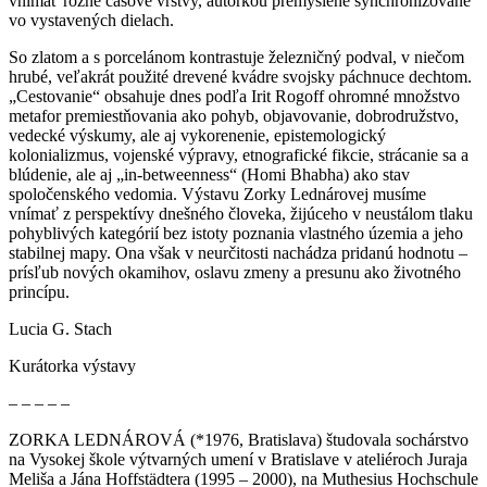
vnímať rôzne časové vrstvy, autorkou premyslene synchronizované
vo vystavených dielach.
So zlatom a s porcelánom kontrastuje železničný podval, v niečom
hrubé, veľakrát použité drevené kvádre svojsky páchnuce dechtom.
„Cestovanie“ obsahuje dnes podľa Irit Rogoff ohromné množstvo
metafor premiestňovania ako pohyb, objavovanie, dobrodružstvo,
vedecké výskumy, ale aj vykorenenie, epistemologický
kolonializmus, vojenské výpravy, etnografické fikcie, strácanie sa a
blúdenie, ale aj „in-betweenness“ (Homi Bhabha) ako stav
spoločenského vedomia. Výstavu Zorky Lednárovej musíme
vnímať z perspektívy dnešného človeka, žijúceho v neustálom tlaku
pohyblivých kategórií bez istoty poznania vlastného územia a jeho
stabilnej mapy. Ona však v neurčitosti nachádza pridanú hodnotu –
prísľub nových okamihov, oslavu zmeny a presunu ako životného
princípu.
Lucia G. Stach
Kurátorka výstavy
– – – – –
ZORKA LEDNÁROVÁ (*1976, Bratislava) študovala sochárstvo
na Vysokej škole výtvarných umení v Bratislave v ateliéroch Juraja
Meliša a Jána Hoffstädtera (1995 – 2000), na Muthesius Hochschule