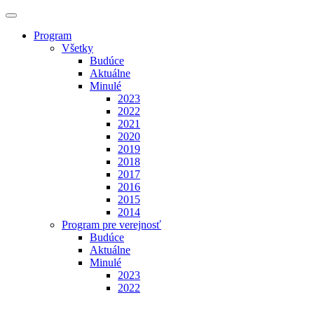
Program
Všetky
Budúce
Aktuálne
Minulé
2023
2022
2021
2020
2019
2018
2017
2016
2015
2014
Program pre verejnosť
Budúce
Aktuálne
Minulé
2023
2022
Výstavy
Budúce