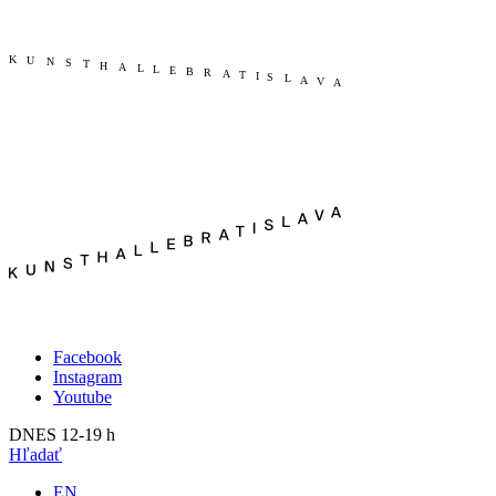
Publikácie
Aktuálne
O nás
Minulé
Kunsthalle Bratislava
2023
Tím
2022
Návšteva
2021
Press
2020
Search
2019
2018
2017
2016
2015
2014
Facebook
Instagram
Youtube
DNES 12-19 h
Hľadať
EN