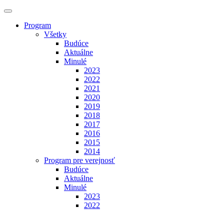
Program
Všetky
Budúce
Aktuálne
Minulé
2023
2022
2021
2020
2019
2018
2017
2016
2015
2014
Program pre verejnosť
Budúce
Aktuálne
Minulé
2023
2022
Výstavy
Budúce