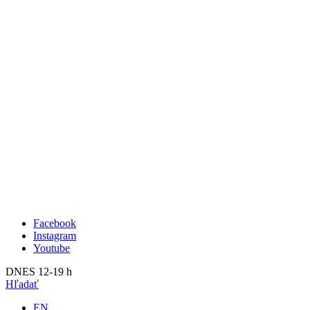
Publikácie
Aktuálne
O nás
Minulé
Kunsthalle Bratislava
2023
Tím
2022
Návšteva
2021
Press
2020
Search
2019
2018
2017
2016
2015
2014
Facebook
Instagram
Youtube
DNES 12-19 h
Hľadať
EN