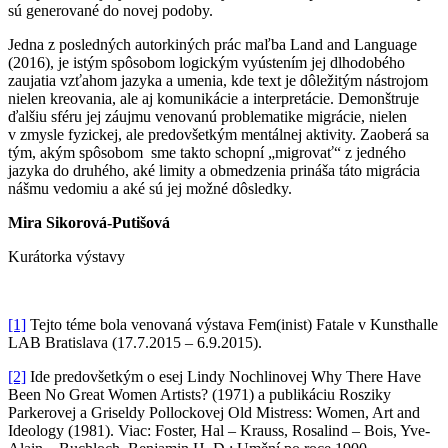
sú generované do novej podoby.
Jedna z posledných autorkiných prác maľba Land and Language
(2016), je istým spôsobom logickým vyústením jej dlhodobého
zaujatia vzťahom jazyka a umenia, kde text je dôležitým nástrojom
nielen kreovania, ale aj komunikácie a interpretácie. Demonštruje
ďalšiu sféru jej záujmu venovanú problematike migrácie, nielen
v zmysle fyzickej, ale predovšetkým mentálnej aktivity. Zaoberá sa
tým, akým spôsobom sme takto schopní „migrovať“ z jedného
jazyka do druhého, aké limity a obmedzenia prináša táto migrácia
nášmu vedomiu a aké sú jej možné dôsledky.
Mira Sikorová-Putišová
Kurátorka výstavy
[1]
Tejto téme bola venovaná výstava Fem(inist) Fatale v Kunsthalle
LAB Bratislava (17.7.2015 – 6.9.2015).
[2]
Ide predovšetkým o esej Lindy Nochlinovej Why There Have
Been No Great Women Artists? (1971) a publikáciu Rosziky
Parkerovej a Griseldy Pollockovej Old Mistress: Women, Art and
Ideology (1981). Viac: Foster, Hal – Krauss, Rosalind – Bois, Yve-