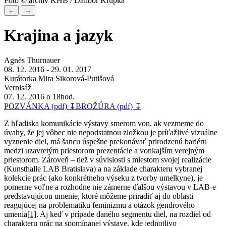
Foto © archív KHB / Dalibor Krupka
←
→
Krajina a jazyk
Agnès Thurnauer
08. 12. 2016 - 29. 01. 2017
Kurátorka Mira Sikorová-Putišová
Vernisáž
07. 12. 2016 o 18hod.
POZVÁNKA (pdf) ↧
BROŽÚRA (pdf) ↧
Z hľadiska komunikácie výstavy smerom von, ak vezmeme do
úvahy, že jej vôbec nie nepodstatnou zložkou je príťažlivé vizuálne
vyznenie diel, má šancu úspešne prekonávať prirodzenú bariéru
medzi uzavretým priestorom prezentácie a vonkajším verejným
priestorom. Zároveň – tiež v súvislosti s miestom svojej realizácie
(Kunsthalle LAB Bratislava) a na základe charakteru vybranej
kolekcie prác (ako konkrétneho výseku z tvorby umelkyne), je
pomerne voľne a rozhodne nie zámerne ďalšou výstavou v LAB-e
predstavujúcou umenie, ktoré môžeme priradiť aj do oblasti
reagujúcej na problematiku feminizmu a otázok gendrového
umenia
[1]
. Aj keď v prípade daného segmentu diel, na rozdiel od
charakteru prác na spomínanej výstave, kde jednotlivo