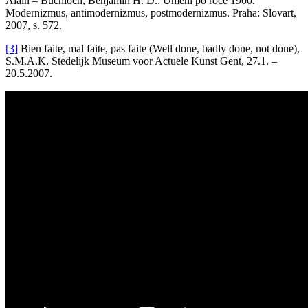
Alain – Buchloch, Benjamin H. D.: Umění po roce 1900.
Modernizmus, antimodernizmus, postmodernizmus. Praha: Slovart,
2007, s. 572.
[3]
Bien faite, mal faite, pas faite (Well done, badly done, not done),
S.M.A.K. Stedelijk Museum voor Actuele Kunst Gent, 27.1. –
20.5.2007.