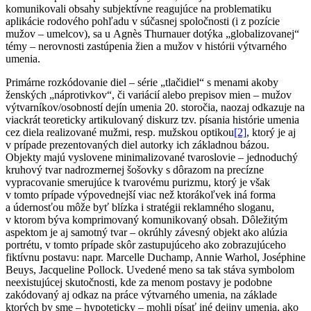
komunikovali obsahy subjektívne reagujúce na problematiku
aplikácie rodového pohľadu v súčasnej spoločnosti (i z pozície
mužov – umelcov), sa u Agnès Thurnauer dotýka „globalizovanej“
témy – nerovnosti zastúpenia žien a mužov v histórii výtvarného
umenia.
Primárne rozkódovanie diel – série „tlačidiel“ s menami akoby
ženských „náprotivkov“, či variácií alebo prepisov mien – mužov
výtvarníkov/osobností dejín umenia 20. storočia, naozaj odkazuje na
viackrát teoreticky artikulovaný diskurz tzv. písania histórie umenia
cez diela realizované mužmi, resp. mužskou optikou
[2]
, ktorý je aj
v prípade prezentovaných diel autorky ich základnou bázou.
Objekty majú vyslovene minimalizované tvaroslovie – jednoduchý
kruhový tvar nadrozmernej šošovky s dôrazom na precízne
vypracovanie smerujúce k tvarovému purizmu, ktorý je však
v tomto prípade výpovednejší viac než ktorákoľvek iná forma
a údernosťou môže byť blízka i stratégii reklamného sloganu,
v ktorom býva komprimovaný komunikovaný obsah. Dôležitým
aspektom je aj samotný tvar – okrúhly závesný objekt ako alúzia
portrétu, v tomto prípade skôr zastupujúceho ako zobrazujúceho
fiktívnu postavu: napr. Marcelle Duchamp, Annie Warhol, Joséphine
Beuys, Jacqueline Pollock. Uvedené meno sa tak stáva symbolom
neexistujúcej skutočnosti, kde za menom postavy je podobne
zakódovaný aj odkaz na práce výtvarného umenia, na základe
ktorých by sme – hypoteticky – mohli písať iné dejiny umenia, ako