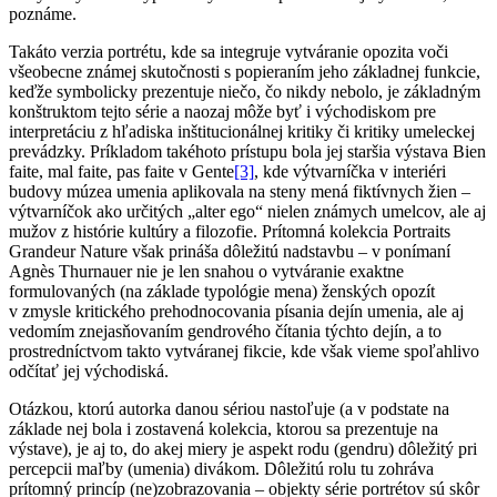
poznáme.
Takáto verzia portrétu, kde sa integruje vytváranie opozita voči
všeobecne známej skutočnosti s popieraním jeho základnej funkcie,
keďže symbolicky prezentuje niečo, čo nikdy nebolo, je základným
konštruktom tejto série a naozaj môže byť i východiskom pre
interpretáciu z hľadiska inštitucionálnej kritiky či kritiky umeleckej
prevádzky. Príkladom takéhoto prístupu bola jej staršia výstava Bien
faite, mal faite, pas faite v Gente
[3]
, kde výtvarníčka v interiéri
budovy múzea umenia aplikovala na steny mená fiktívnych žien –
výtvarníčok ako určitých „alter ego“ nielen známych umelcov, ale aj
mužov z histórie kultúry a filozofie. Prítomná kolekcia Portraits
Grandeur Nature však prináša dôležitú nadstavbu – v ponímaní
Agnès Thurnauer nie je len snahou o vytváranie exaktne
formulovaných (na základe typológie mena) ženských opozít
v zmysle kritického prehodnocovania písania dejín umenia, ale aj
vedomím znejasňovaním gendrového čítania týchto dejín, a to
prostredníctvom takto vytváranej fikcie, kde však vieme spoľahlivo
odčítať jej východiská.
Otázkou, ktorú autorka danou sériou nastoľuje (a v podstate na
základe nej bola i zostavená kolekcia, ktorou sa prezentuje na
výstave), je aj to, do akej miery je aspekt rodu (gendru) dôležitý pri
percepcii maľby (umenia) divákom. Dôležitú rolu tu zohráva
prítomný princíp (ne)zobrazovania – objekty série portrétov sú skôr