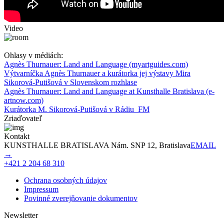
Video
Ohlasy v médiách:
Agnès Thurnauer: Land and Language (myartguides.com)
Výtvarníčka Agnès Thurnauer a kurátorka jej výstavy Mira
Sikorová-Putišová v Slovenskom rozhlase
Agnès Thurnauer: Land and Language at Kunsthalle Bratislava (e-
artnow.com)
Kurátorka M. Sikorová-Putišová v Rádiu_FM
Zriaďovateľ
Kontakt
KUNSTHALLE BRATISLAVA Nám. SNP 12, Bratislava
EMAIL
→
+421 2 204 68 310
Ochrana osobných údajov
Impressum
Povinné zverejňovanie dokumentov
Newsletter