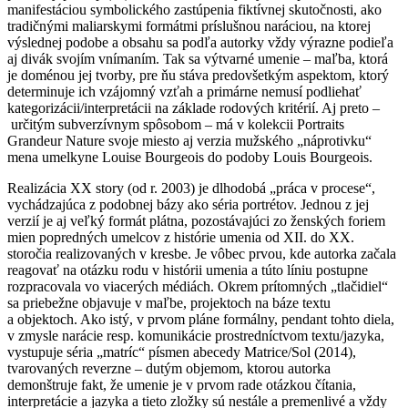
manifestáciou symbolického zastúpenia fiktívnej skutočnosti, ako
tradičnými maliarskymi formátmi príslušnou naráciou, na ktorej
výslednej podobe a obsahu sa podľa autorky vždy výrazne podieľa
aj divák svojím vnímaním. Tak sa výtvarné umenie – maľba, ktorá
je doménou jej tvorby, pre ňu stáva predovšetkým aspektom, ktorý
determinuje ich vzájomný vzťah a primárne nemusí podliehať
kategorizácii/interpretácii na základe rodových kritérií. Aj preto –
určitým subverzívnym spôsobom – má v kolekcii Portraits
Grandeur Nature svoje miesto aj verzia mužského „náprotivku“
mena umelkyne Louise Bourgeois do podoby Louis Bourgeois.
Realizácia XX story (od r. 2003) je dlhodobá „práca v procese“,
vychádzajúca z podobnej bázy ako séria portrétov. Jednou z jej
verzií je aj veľký formát plátna, pozostávajúci zo ženských foriem
mien popredných umelcov z histórie umenia od XII. do XX.
storočia realizovaných v kresbe. Je vôbec prvou, kde autorka začala
reagovať na otázku rodu v histórii umenia a túto líniu postupne
rozpracovala vo viacerých médiách. Okrem prítomných „tlačidiel“
sa priebežne objavuje v maľbe, projektoch na báze textu
a objektoch. Ako istý, v prvom pláne formálny, pendant tohto diela,
v zmysle narácie resp. komunikácie prostredníctvom textu/jazyka,
vystupuje séria „matríc“ písmen abecedy Matrice/Sol (2014),
tvarovaných reverzne – dutým objemom, ktorou autorka
demonštruje fakt, že umenie je v prvom rade otázkou čítania,
interpretácie a jazyka a tieto zložky sú nestále a premenlivé a vždy