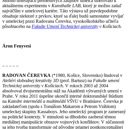
Mnoho doterajších premenlivých záujmov umelca smerovalo k
aktuálnemu experimentu v
Kunsthalle LAB
, ktorý je možno zatiaľ
najväčším v umelcovej kariére. Táto výstava už pravdepodobne
obsahuje niektoré z prvkov, ktoré sa ďalej budú samostatne vyvíjať
v umeleckej praxi Radovana Čerevku, vysokoškolského učiteľa
pôsobiaceho na
Fakulte Umení Technickej univerzity
v Košiciach
.
Áron Fenyvesi
– – – – –
RADOVAN ČEREVKA
(*1980, Košice, Slovensko) študoval v
Ateliéri slobodnej kreativity 3D
(prof. Bartusz) na
Fakulte umení
Technickej univerzity v Košiciach
. V rokoch 2003 až 2004
absolvoval dvojsemestrálnu stáž na Akadémii výtvarných umení v
Prahe. V roku 2011 úspešne ukončil interné doktorandské štúdium
na
Katedre intermédií a multimédií VŠVU
v Bratislave. Čerevka je
zakladateľom (spolu s Tomášom Makarom a Petrom Vráblom)
umeleckej skupiny Kassaboys. Jeho umelecký program je zameraný
na politické kontexty. V minulosti sa dlhodobo zaoberal témou
mediálnej manipulácie obrazov vojnových konfliktov. V súčasnosti
sa jeho tvorba transformuje od pôvodne priamej postkonceptuálnej