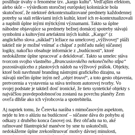
posilňuje úvahy o fenoméne tzv. „kargo kultu“. Vedľajším efektom,
alebo skôr – výsledkom storočnej európskej kolonizácie bola
skutočnosť, že niektoré dekontextualizované predmety každodennej
potreby sa stali relikviami iných kultúr, ktoré ich re-kontextualizovali
a naplnili úplne inými mýtickými významami. Takto sa úplne
náhodne objavujúce sa predmety bežnej domácej spotreby stávajú
symbolmi a kultovými artefaktmi iných kultúr. „Kargo“ (z
anglického slova „náklad“) ležiace na umelcovej „výživovej“ pláži
taktiež nie je možné vnímať a chápať z pohľadu našej súčasnej
logiky, nakoľko obsahuje informácie z „budúcnosti“, ktoré
nedokážeme úplne spracovať a dekódovať. Takto sa umelec stáva
tvorcom svojho vlastného „
Brancusiovského nekonečného stĺpa
“
pozostávajúceho z plastových nádob na výživový prášok. Objekty,
ktoré boli navrhnuté branding nástrojmi grafického dizajnu, sa
stávajú niečím úplne iným než „
objet trouvé
“, a toto gesto objavenia,
pretvorenia a vystavenia sa stáva terénom autorovej tvorby. Vo
svojej podstate je taktiež dosť ironické, že tieto syntetické objekty s
najväčšou pravdepodobnosťou zostanú na povrchu planéty Zem
oveľa dlhšie ako ich výrobcovia a spotrebitelia.
Aj napriek tomu, že Čerevka narába s mimočasovým aspektom,
nejde tu len o alúziu na budúcnosť – súčasne dáva do pohybu aj
odkazy z druhého konca časovej osi. Bez ohľadu na to, aké
rafinované filantropické manévre by sme tu uskutočnili,
nedokážeme úplne zrekonštruovať motívy dávnej minulosti,