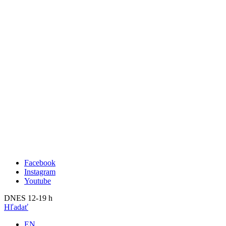
Publikácie
Aktuálne
O nás
Minulé
Kunsthalle Bratislava
2023
Tím
2022
Návšteva
2021
Press
2020
Search
2019
2018
2017
2016
2015
2014
Facebook
Instagram
Youtube
DNES 12-19 h
Hľadať
EN