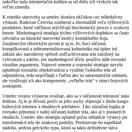
nakoľko naša interpretačná kultúra sa od doby ich výskytu tak
veľmi zmenila.
K estetike staroveku sa umelec dostáva okľukou cez inštinktívny
výskum. Radovan Čerevka zozbieral a zhromaždil veľa výživových
produktov, ktoré väčšinou urýchľujú biochemický proces v svalovej
hmote. Marketingová stratégia týchto výživových doplnkov sa často
odvoláva na klasické staroveké motívy kontaktného boja.
Zaujímavým rétorickým javom je aj to, že, hoci súčasná
komplikovaná a inštrumentalizovaná kulturistika má úplne iný
základ ako starodávny spôsob zušľachťovania tela založený na
vytrvalosti a askéze, pre marketingové účely používa stále rovnaké
vizuálne argumenty. Vojnové umenie a vojenské stratégie navyše
uplatňujú rozsiahlu objektivizáciu a využitie ľudského tela už
odpradávna, teda nepočítajú s ľuďmi ako so samostatnými entitami,
ale využívajú ich ako komponenty „
veľkého tela
“ v rámci bojových
zoskupení.
Umelec svojou výstavou uvažuje, ako sa v súčasnosti telesnosť stala
fetišom. Aj to je dôvod, prečo sa jeho sochy objavujú v úlohe kargo-
kultových totemov a rituálnych artefaktov. Táto zázračná logika je
rovnako prítomná v našej súčasnej kultúre tela, ako aj v prastarých
rituáloch. Umelec túto stratégiu uplatnil počas inštalácie výstavy pri
transformácii tela do znakovej podoby. Predstavuje ho napríklad
nádoba, amfora gréckeho typu, ktorá sa takto definitívne stáva