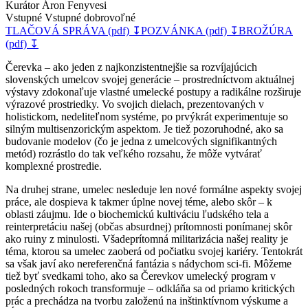
Kurátor Áron Fenyvesi
Vstupné Vstupné dobrovoľné
TLAČOVÁ SPRÁVA (pdf) ↧
POZVÁNKA (pdf) ↧
BROŽÚRA
(pdf) ↧
Čerevka – ako jeden z najkonzistentnejšie sa rozvíjajúcich
slovenských umelcov svojej generácie – prostredníctvom aktuálnej
výstavy zdokonaľuje vlastné umelecké postupy a radikálne rozširuje
výrazové prostriedky. Vo svojich dielach, prezentovaných v
holistickom, nedeliteľnom systéme, po prvýkrát experimentuje so
silným multisenzorickým aspektom. Je tiež pozoruhodné, ako sa
budovanie modelov (čo je jedna z umelcových signifikantných
metód) rozrástlo do tak veľkého rozsahu, že môže vytvárať
komplexné prostredie.
Na druhej strane, umelec nesleduje len nové formálne aspekty svojej
práce, ale dospieva k takmer úplne novej téme, alebo skôr – k
oblasti záujmu. Ide o biochemickú kultiváciu ľudského tela a
reinterpretáciu našej (občas absurdnej) prítomnosti ponímanej skôr
ako ruiny z minulosti. Všadeprítomná militarizácia našej reality je
téma, ktorou sa umelec zaoberá od počiatku svojej kariéry. Tentokrát
sa však javí ako nereferenčná fantázia s nádychom sci-fi. Môžeme
tiež byť svedkami toho, ako sa Čerevkov umelecký program v
posledných rokoch transformuje – odkláňa sa od priamo kritických
prác a prechádza na tvorbu založenú na inštinktívnom výskume a