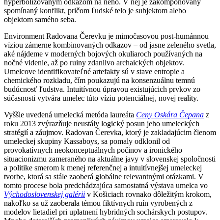
hyperbolizovaným odkazom na neho. V nej je zakomponovaný
spomínaný konflikt, pričom ľudské telo je subjektom alebo
objektom samého seba.
Environment Radovana Čerevku je mimočasovou post-humánnou
víziou zámerne kombinovaných odkazov – od jasne zeleného svetla,
aké nájdeme v moderných bojových okuliaroch používaných na
nočné videnie, až po ruiny zdanlivo archaických objektov.
Umelcove identifikovateľné artefakty sú v stave entropie a
chemického rozkladu, čím poukazujú na konsenzuálnu temnú
budúcnosť ľudstva. Intuitívnou úpravou existujúcich prvkov zo
súčasnosti vytvára umelec túto víziu potenciálnej, novej reality.
Vyššie uvedená umelecká metóda laureáta
Ceny Oskára Čepana
z
roku 2013 zvýrazňuje neustály logický posun jeho umeleckých
stratégií a záujmov. Radovan Čerevka, ktorý je zakladajúcim členom
umeleckej skupiny Kassaboys, sa pomaly odklonil od
provokatívnych neokonceptuálnych počinov a ironického
situacionizmu zameraného na aktuálne javy v slovenskej spoločnosti
a politike smerom k menej referenčnej a intuitívnejšej umeleckej
tvorbe, ktorá sa stále zaoberá globálne relevantnými otázkami. V
tomto procese bola predchádzajúca samostatná výstava umelca vo
Východoslovenskej galérii
v Košiciach rovnako dôležitým krokom,
nakoľko sa už zaoberala témou fiktívnych ruín vyrobených z
modelov lietadiel pri uplatnení hybridných sochárskych postupov.