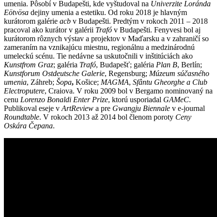
umenia. Pôsobí v Budapešti, kde vyštudoval na
Univerzite Loránda
Eötvösa
dejiny umenia a estetiku. Od roku 2018 je hlavným
kurátorom galérie
acb
v Budapešti. Predtým v rokoch 2011 – 2018
pracoval ako kurátor v galérii
Trafó
v Budapešti. Fenyvesi bol aj
kurátorom rôznych výstav a projektov v Maďarsku a v zahraničí so
zameraním na vznikajúcu miestnu, regionálnu a medzinárodnú
umeleckú scénu. Tie nedávne sa uskutočnili v inštitúciách ako
Kunstfrom Graz
; galéria
Trafó
, Budapešť; galéria
Plan B
, Berlín;
Kunstforum Ostdeutsche Galerie
, Regensburg;
Múzeum súčasného
umenia
, Záhreb;
Šopa
,
Košice;
MAGMA
,
Sfântu Gheorghe a
Club
Electroputere
, Craiova. V roku 2009 bol v Bergamo nominovaný na
cenu
Lorenzo Bonaldi Enter Prize
, ktorú usporiadal
GAMeC
.
Publikoval eseje v
ArtReview
a pre
Gwangju Biennale
v e-journal
Roundtable
. V rokoch 2013 až 2014 bol členom poroty
Ceny
Oskára Čepana
.