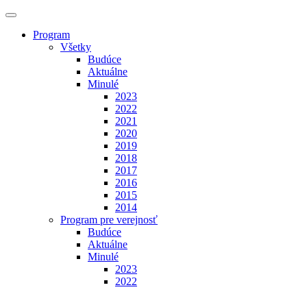
Program
Všetky
Budúce
Aktuálne
Minulé
2023
2022
2021
2020
2019
2018
2017
2016
2015
2014
Program pre verejnosť
Budúce
Aktuálne
Minulé
2023
2022
Výstavy
Budúce