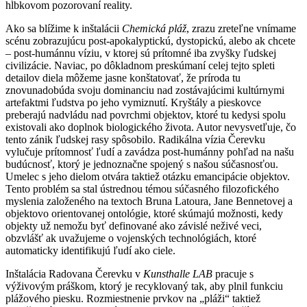
hĺbkovom pozorovaní reality.
Ako sa blížime k inštalácii
Chemická pláž
, zrazu zreteľne vnímame
scénu zobrazujúcu post-apokalyptickú, dystopickú, alebo ak chcete
– post-humánnu víziu, v ktorej sú prítomné iba zvyšky ľudskej
civilizácie. Naviac, po dôkladnom preskúmaní celej tejto spleti
detailov diela môžeme jasne konštatovať, že príroda tu
znovunadobúda svoju dominanciu nad zostávajúcimi kultúrnymi
artefaktmi ľudstva po jeho vymiznutí. Kryštály a pieskovce
preberajú nadvládu nad povrchmi objektov, ktoré tu kedysi spolu
existovali ako doplnok biologického života. Autor nevysvetľuje, čo
tento zánik ľudskej rasy spôsobilo. Radikálna vízia Čerevku
vylučuje prítomnosť ľudí a zavádza post-humánny pohľad na našu
budúcnosť, ktorý je jednoznačne spojený s našou súčasnosťou.
Umelec s jeho dielom otvára taktiež otázku emancipácie objektov.
Tento problém sa stal ústrednou témou súčasného filozofického
myslenia založeného na textoch Bruna Latoura, Jane Bennetovej a
objektovo orientovanej ontológie, ktoré skúmajú možnosti, kedy
objekty už nemožu byť definované ako závislé neživé veci,
obzvlášť ak uvažujeme o vojenských technológiách, ktoré
automaticky identifikujú ľudí ako ciele.
Inštalácia Radovana Čerevku v
Kunsthalle LAB
pracuje s
výživovým práškom, ktorý je recyklovaný tak, aby plnil funkciu
plážového piesku. Rozmiestnenie prvkov na „pláži“ taktiež