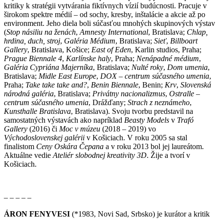
kritiky k stratégii vytvárania fiktívnych vízií budúcnosti. Pracuje v
širokom spektre médií – od sochy, kresby, inštalácie a akcie až po
environment. Jeho diela boli súčasťou mnohých skupinových výstav
(
Stop násiliu na ženách
,
Amnesty International
, Bratislava;
Chlap,
hrdina, duch, stroj
,
Galéria Médium
, Bratislava;
Sieť
,
Billboart
Gallery
, Bratislava, Košice;
East of Eden
, Karlin studios, Praha;
Prague Biennale 4
,
Karlínske haly
, Praha;
Nenápadné médium
,
Galéria Cypriána Majerníka
, Bratislava;
Nulté roky
,
Dom umenia
,
Bratislava;
Midle East Europe
,
DOX – centrum súčasného umenia
,
Praha;
Take take take and?
,
Benin Biennale
, Benin;
Krv
,
Slovenská
národná galéria
, Bratislava;
Privátny nacionalizmus
,
Ostralle –
centrum súčasného umenia
, Drážďany;
Strach z neznámeho
,
Kunsthalle Bratislava
, Bratislava). Svoju tvorbu predstavil na
samostatných výstavách ako napríklad
Beasty Models
v
Trafó
Gallery
(2016) či
Moc v múzeu
(2018 – 2019) vo
Východoslovenskej galérii
v Košiciach. V roku 2005 sa stal
finalistom
Ceny Oskára Čepana
a v roku 2013 bol jej laureátom.
Aktuálne vedie
Ateliér slobodnej kreativity 3D
. Žije a tvorí v
Košiciach.
– – – – –
ÁRON FENYVESI
(*1983, Novi Sad, Srbsko) je kurátor a kritik