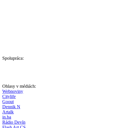
Spolupráca:
Ohlasy v médiách:
Webnoviny
Citylife
Goout
Dennik N
Artalk
in.ba
Rádio Devín
Flash Art CS