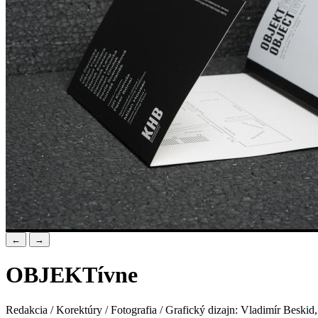
←
→
OBJEKTívne
Redakcia / Korektúry / Fotografia / Grafický dizajn: Vladimír Beski