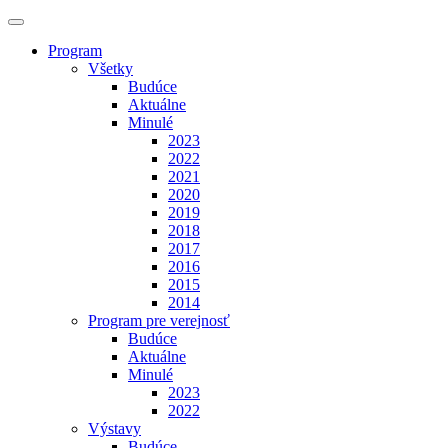
Program
Všetky
Budúce
Aktuálne
Minulé
2023
2022
2021
2020
2019
2018
2017
2016
2015
2014
Program pre verejnosť
Budúce
Aktuálne
Minulé
2023
2022
Výstavy
Budúce