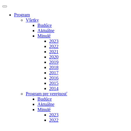
Program
Všetky
Budúce
Aktuálne
Minulé
2023
2022
2021
2020
2019
2018
2017
2016
2015
2014
Program pre verejnosť
Budúce
Aktuálne
Minulé
2023
2022
Výstavy
Budúce