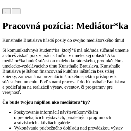
←
→
Pracovná pozícia: Mediátor*ka
Kunsthalle Bratislava hľadá posily do svojho mediátorského tímu!
Si komunikatívny/a študent*ka, ktorý*á má rád/rada súčasné umenie
a chceš získať prax v práci s ľuďmi v umeleckej oblasti? Ako
mediátor*ka budeš súčasťou malého kurátorského, produkčného a
umelecko-vzdelávacieho tímu Kunsthalle Bratislava. Kunsthalle
Bratislava je štátom financovaná kultúrna inštitúcia bez stálej
zbierky, zameraná na prezentáciu širokého spektra prístupov k
súčasnému umeniu. Poď s nami pracovať do Kunsthalle Bratislava
a podieľaj sa na realizácií výstav, eventov, či programov pre
verejnosť.
Čo bude tvojou náplňou ako mediátora
*
ky?
Poskytovanie informácií návštevníkom*čkám
o prebiehajúcich výstavách, paralelných programoch
a súvisiacich aktivitách galérie
Vykonávanie priebežného dohľadu nad prevádzkou výstav