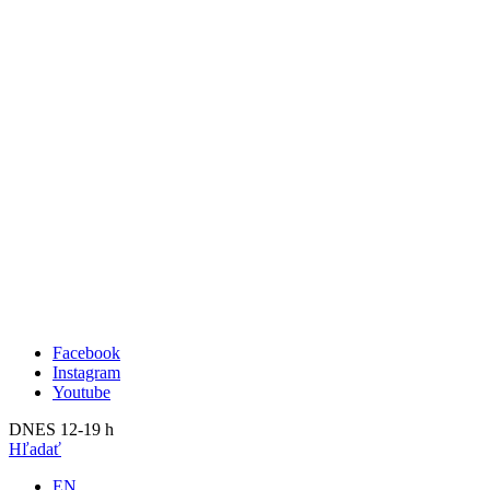
Publikácie
Aktuálne
O nás
Minulé
Kunsthalle Bratislava
2023
Tím
2022
Návšteva
2021
Press
2020
Search
2019
2018
2017
2016
2015
2014
Facebook
Instagram
Youtube
DNES 12-19 h
Hľadať
EN