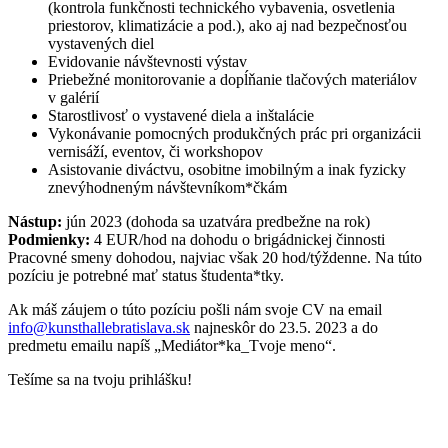
(kontrola funkčnosti technického vybavenia, osvetlenia
priestorov, klimatizácie a pod.), ako aj nad bezpečnosťou
vystavených diel
Evidovanie návštevnosti výstav
Priebežné monitorovanie a dopĺňanie tlačových materiálov
v galérií
Starostlivosť o vystavené diela a inštalácie
Vykonávanie pomocných produkčných prác pri organizácii
vernisáží, eventov, či workshopov
Asistovanie diváctvu, osobitne imobilným a inak fyzicky
znevýhodneným návštevníkom*čkám
Nástup:
jún 2023 (dohoda sa uzatvára predbežne na rok)
Podmienky:
4 EUR/hod na dohodu o brigádnickej činnosti
Pracovné smeny dohodou, najviac však 20 hod/týždenne. Na túto
pozíciu je potrebné mať status študenta*tky.
Ak máš záujem o túto pozíciu pošli nám svoje CV na email
info@kunsthallebratislava.sk
najneskôr do 23.5. 2023 a do
predmetu emailu napíš „Mediátor*ka_Tvoje meno“.
Tešíme sa na tvoju prihlášku!